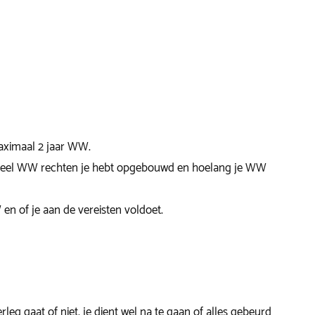
aximaal 2 jaar WW.
hoeveel WW rechten je hebt opgebouwd en hoelang je WW
n of je aan de vereisten voldoet.
rleg gaat of niet, je dient wel na te gaan of alles gebeurd