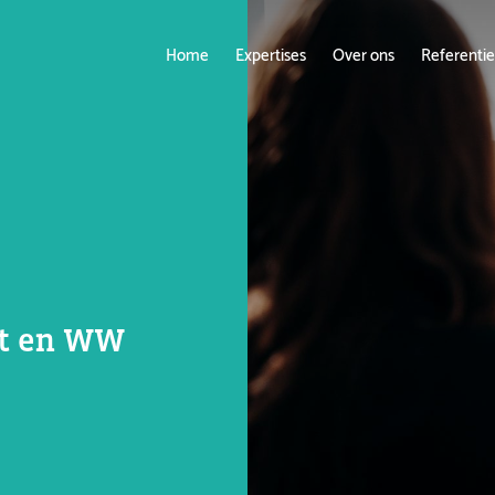
Home
Expertises
Over ons
Referentie
st en WW