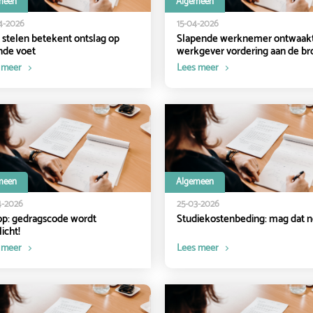
meen
Algemeen
4-2026
15-04-2026
t stelen betekent ontslag op
Slapende werknemer ontwaakt
nde voet
werkgever vordering aan de br
 meer
Lees meer
meen
Algemeen
4-2026
25-03-2026
op: gedragscode wordt
Studiekostenbeding: mag dat 
icht!
 meer
Lees meer