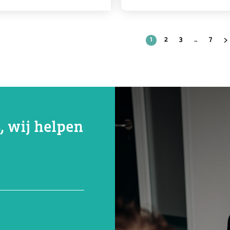
1
2
3
…
7
, wij helpen