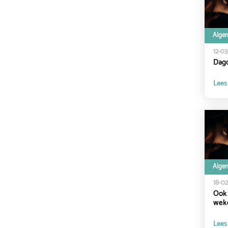
Alge
12-0
Dagd
Lees
Alge
18-0
Ook 
weke
Lees