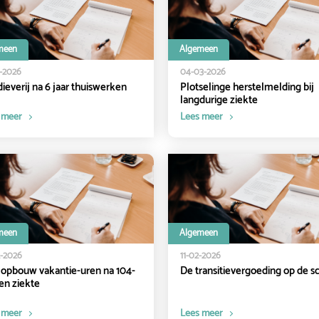
meen
Algemeen
3-2026
04-03-2026
ieverij na 6 jaar thuiswerken
Plotselinge herstelmelding bij
langdurige ziekte
 meer
Lees meer
meen
Algemeen
2-2026
11-02-2026
opbouw vakantie-uren na 104-
De transitievergoeding op de s
n ziekte
 meer
Lees meer