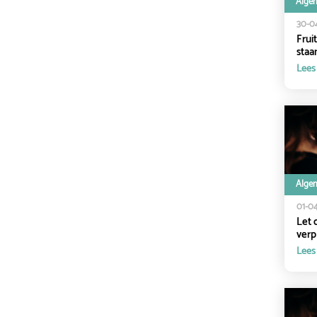
Alge
30-0
Frui
staa
Lees
Alge
01-0
Let 
verpl
Lees