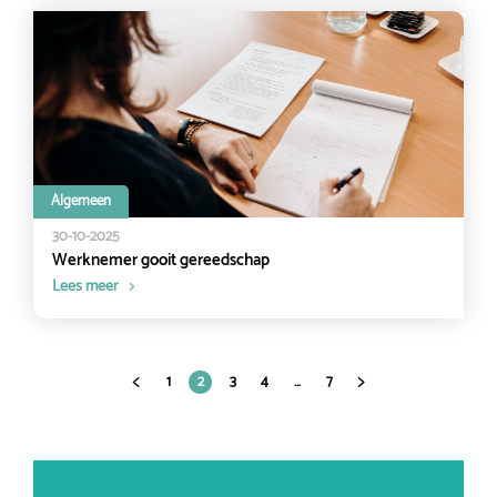
Algemeen
30-10-2025
Werknemer gooit gereedschap
Lees meer
1
2
3
4
…
7