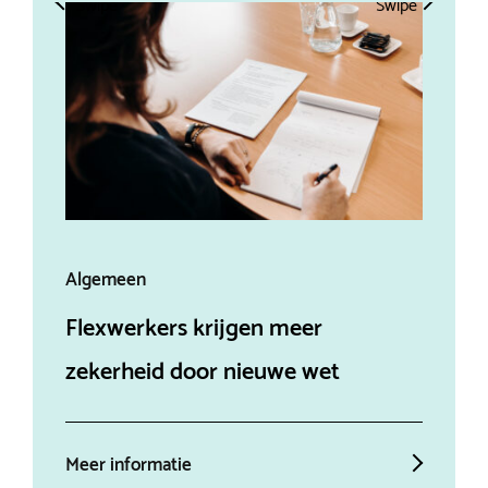
Swipe
Swipe
Algemeen
Alg
Flexwerkers krijgen meer
Aff
zekerheid door nieuwe wet
ein
Meer informatie
Mee