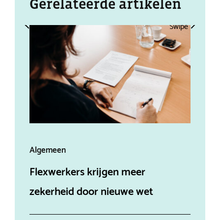
Gerelateerde artikelen
Swipe
Swipe
Algemeen
Alg
Flexwerkers krijgen meer
Aff
zekerheid door nieuwe wet
ein