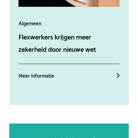
Algemeen
Alg
Flexwerkers krijgen meer
Aff
zekerheid door nieuwe wet
ein
Meer informatie
Mee