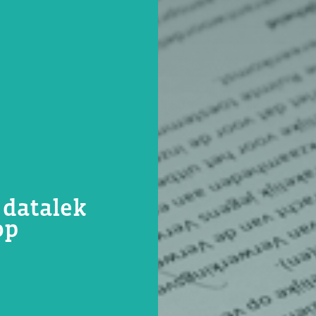
 datalek
op