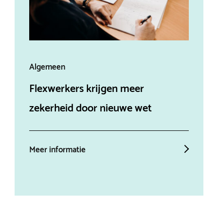
Algemeen
Alg
Flexwerkers krijgen meer
Aff
zekerheid door nieuwe wet
ein
Meer informatie
Mee