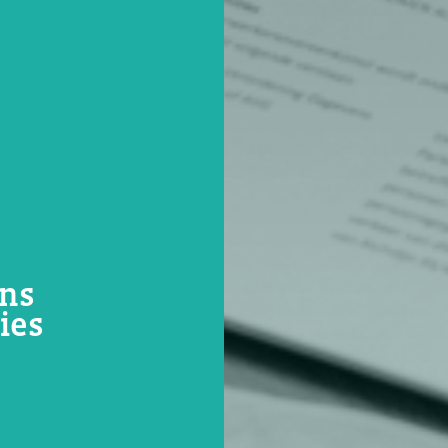
ens
ies