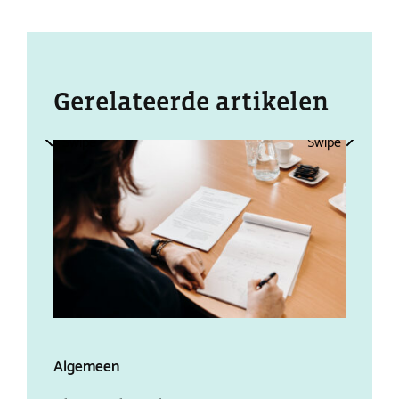
Gerelateerde artikelen
Swipe
Swipe
Algemeen
Alg