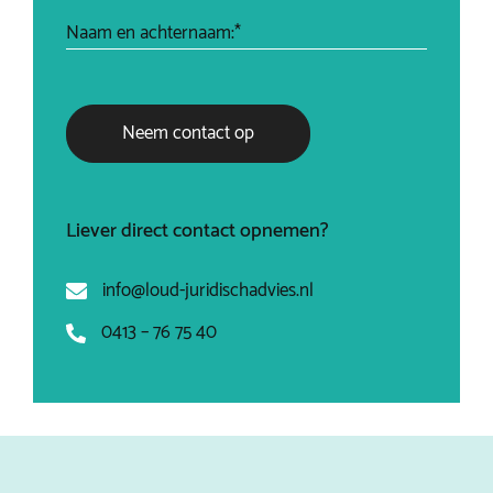
Naam en achternaam:*
Neem contact op
Liever direct contact opnemen?
info@loud-juridischadvies.nl
0413 – 76 75 40