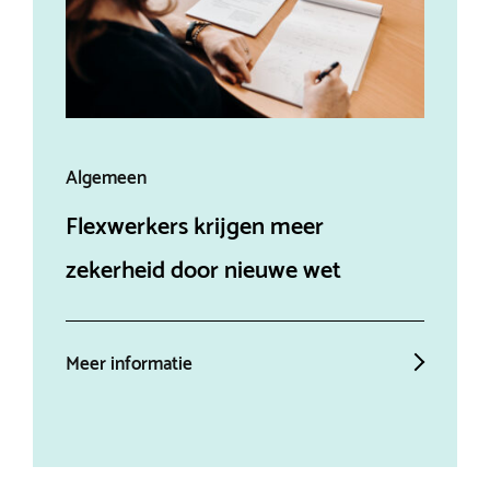
Algemeen
Alg
Flexwerkers krijgen meer
Aff
zekerheid door nieuwe wet
ein
Meer informatie
Mee