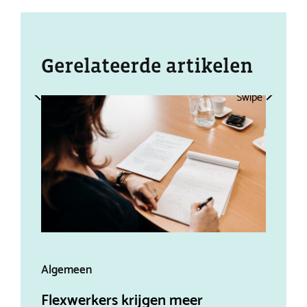
Gerelateerde artikelen
Swipe
Swipe
Algemeen
Alg
Flexwerkers krijgen meer
Aff