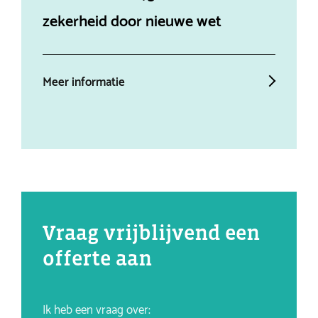
zekerheid door nieuwe wet
ein
Meer informatie
Mee
Vraag vrijblijvend een
offerte aan
Ik heb een vraag over: