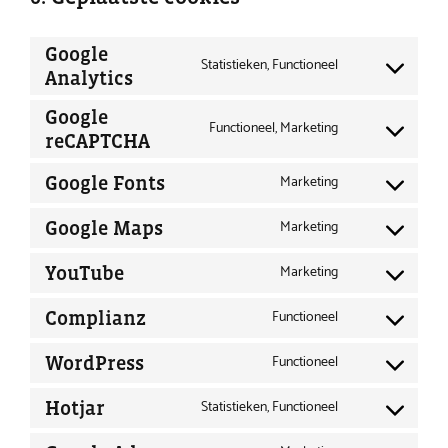
Google
Statistieken, Functioneel
Analytics
Consent
to
Google
Functioneel, Marketing
service
reCAPTCHA
Consent
google-
to
Marketing
Google Fonts
Consent
analytics
service
to
Marketing
Google Maps
google-
Consent
service
recaptcha
to
Marketing
YouTube
google-
Consent
service
fonts
to
Functioneel
Complianz
google-
Consent
service
maps
to
Functioneel
WordPress
youtube
Consent
service
to
Statistieken, Functioneel
Hotjar
complianz
Consent
service