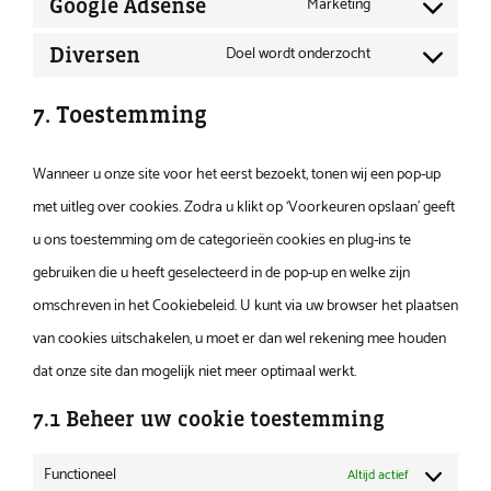
to
Marketing
Google Adsense
wordpress
Consent
service
to
Doel wordt onderzocht
Diversen
hotjar
Consent
service
to
7. Toestemming
google-
service
adsense
diversen
Wanneer u onze site voor het eerst bezoekt, tonen wij een pop-up
met uitleg over cookies. Zodra u klikt op ‘Voorkeuren opslaan’ geeft
u ons toestemming om de categorieën cookies en plug-ins te
gebruiken die u heeft geselecteerd in de pop-up en welke zijn
omschreven in het Cookiebeleid. U kunt via uw browser het plaatsen
van cookies uitschakelen, u moet er dan wel rekening mee houden
dat onze site dan mogelijk niet meer optimaal werkt.
7.1 Beheer uw cookie toestemming
Functioneel
Altijd actief